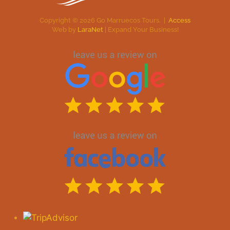
Copyright ©
2026
Go Marruecos Tours. |
Access
Web by
LaraNet
| Expand Your Business!