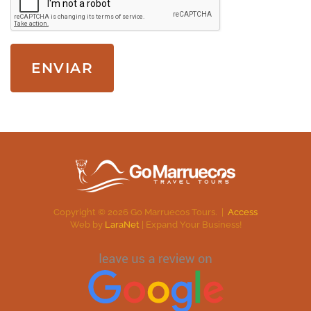
ENVIAR
Copyright ©
2026
Go Marruecos Tours. |
Access
Web by
LaraNet
| Expand Your Business!